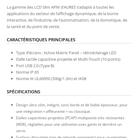
La gamme des LCD Slim APM d’AURES s’adapte à toutes les
applications du secteur de l’affichage dynamique, de la borne
interactive, de l’industrie, de l’automatisation, de la domotique, de
la santé et du point de vente.
CARACTÉRISTIQUES PRINCIPALES
Type d’écrans : Active Matrix Panel – rétroéclairage LED
Dalle tactile capacitive projetée et Multi-Touch (10 points)
Port USB 2.0 (Type B)
Norme IP 65
Norme IK UL60950 (500g/1.3m) et IK08
SPÉCIFICATIONS
Design ultra slim, intégré, sans bords et de faible épaisseur, pour
une intégration « affleurante » ou classique.
Dalles capacitives projetées (PCAP) multipoints très résistantes
(IK08), réglables pour une utilisation avec gants et derrière un
verre.
Surface ultra-plate (pas de rebords apparents) pour un entretien