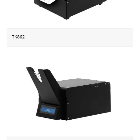
TK862