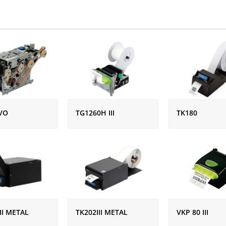
VO
TG1260H III
TK180
II METAL
TK202III METAL
VKP 80 III