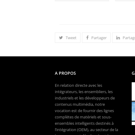
Tweet
Partager
Partag
A PROPOS
G
En relation directe avec les
intégrateurs, les ensembliers, les
industriels et les développeurs de
contenus multimédia, notre
vocation est de fournir des lignes
complètes de matériels et sous-
ensembles intelligents destinés à
l’intégration (OEM), au secteur de la