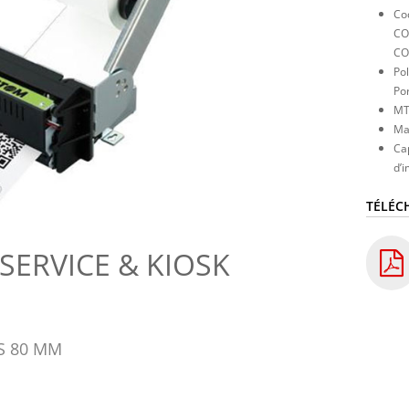
Co
CO
CO
Pol
Por
MT
Ma
Cap
d’i
TÉLÉC
-SERVICE & KIOSK
S 80 MM