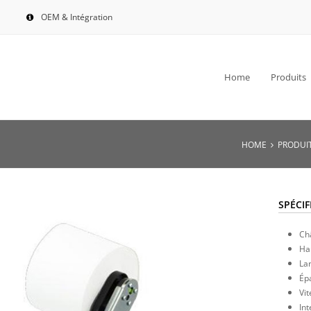
OEM & Intégration
Home
Produits
HOME
PRODUI
SPÉCIF
Châ
Hau
La
Épa
Vi
In