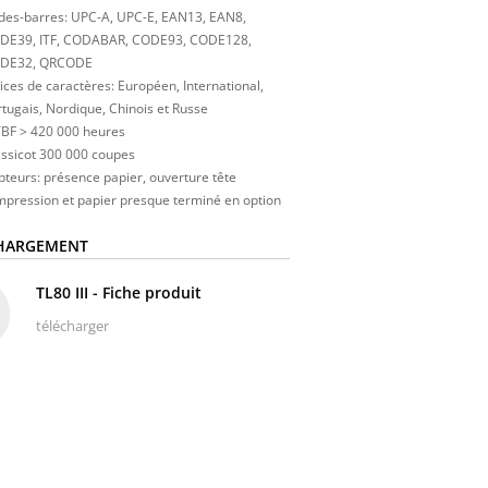
des-barres: UPC-A, UPC-E, EAN13, EAN8,
DE39, ITF, CODABAR, CODE93, CODE128,
DE32, QRCODE
ices de caractères: Européen, International,
tugais, Nordique, Chinois et Russe
BF > 420 000 heures
ssicot 300 000 coupes
teurs: présence papier, ouverture tête
mpression et papier presque terminé en option
HARGEMENT
TL80 III - Fiche produit
télécharger