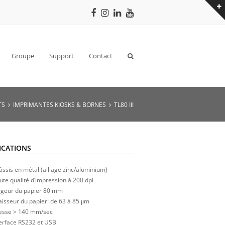
Facebook
Instagram
LinkedIn
Youtube
Groupe
Support
Contact
TS
IMPRIMANTES KIOSKS & BORNES
TL80 III
ICATIONS
ssis en métal (alliage zinc/aluminium)
te qualité d’impression à 200 dpi
rgeur du papier 80 mm
isseur du papier: de 63 à 85 μm
tesse > 140 mm/sec
terface RS232 et USB