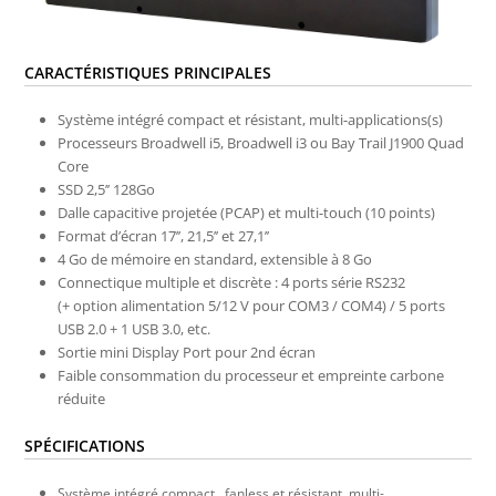
CARACTÉRISTIQUES PRINCIPALES
Système intégré compact et résistant, multi-applications(s)
Processeurs Broadwell i5, Broadwell i3 ou Bay Trail J1900 Quad
Core
SSD 2,5’’ 128Go
Dalle capacitive projetée (PCAP) et multi-touch (10 points)
Format d’écran 17’’, 21,5’’ et 27,1’’
4 Go de mémoire en standard, extensible à 8 Go
Connectique multiple et discrète : 4 ports série RS232
(+ option alimentation 5/12 V pour COM3 / COM4) / 5 ports
USB 2.0 + 1 USB 3.0, etc.
Sortie mini Display Port pour 2nd écran
Faible consommation du processeur et empreinte carbone
réduite
SPÉCIFICATIONS
Système intégré compact , fanless et résistant, multi-