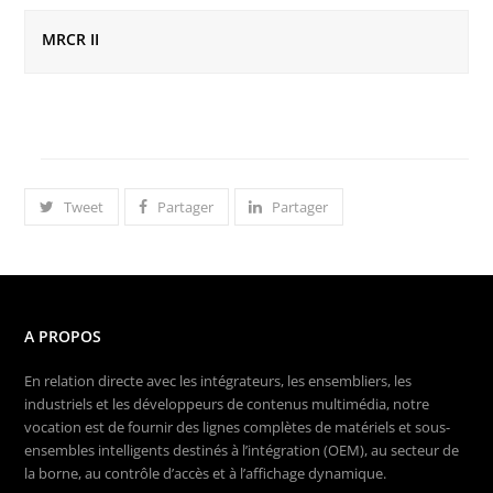
MRCR II
Tweet
Partager
Partager
A PROPOS
En relation directe avec les intégrateurs, les ensembliers, les
industriels et les développeurs de contenus multimédia, notre
vocation est de fournir des lignes complètes de matériels et sous-
ensembles intelligents destinés à l’intégration (OEM), au secteur de
la borne, au contrôle d’accès et à l’affichage dynamique.